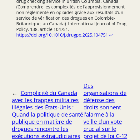
drug checking service in British Columbia, Canada
(Comprendre les complexités de l’approvisionnement
non réglementé en opioïdes grâce aux résultats d’un
service de vérification des drogues en Colombie-
Britannique, au Canada). International Journal of Drug
Policy, 138, article 104751.
https://doi.org/10.1016/j.drugpo.2025.104751
↩︎
Des
←
Complicité du Canada
organisations de
avec les frappes militaires
défense des
illégales des États-Unis :
droits sonnent
Quand la politique de santé
l’alarme à la
publique en matière de
veille d’un vote
drogues rencontre les
crucial sur le
exécutions extrajudiciaires
projet de loi C-12