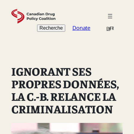
Skip
to
content
Search
Donate
Recherche
FR
EN
IGNORANT SES
PROPRES DONNÉES,
LA C.-B. RELANCE LA
CRIMINALISATION