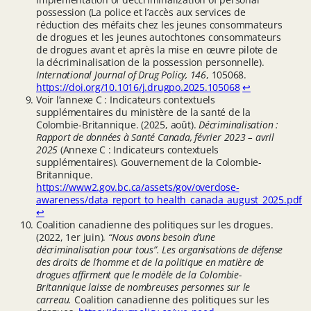
possession (La police et l’accès aux services de
réduction des méfaits chez les jeunes consommateurs
de drogues et les jeunes autochtones consommateurs
de drogues avant et après la mise en œuvre pilote de
la décriminalisation de la possession personnelle).
International Journal of Drug Policy, 146
, 105068.
https://doi.org/10.1016/j.drugpo.2025.105068
↩︎
Voir l’annexe C : Indicateurs contextuels
supplémentaires du ministère de la santé de la
Colombie-Britannique. (2025, août).
Décriminalisation :
Rapport de données à Santé Canada, février 2023 – avril
2025
(Annexe C : Indicateurs contextuels
supplémentaires). Gouvernement de la Colombie-
Britannique.
https://www2.gov.bc.ca/assets/gov/overdose-
awareness/data_report_to_health_canada_august_2025.pdf
↩︎
Coalition canadienne des politiques sur les drogues.
(2022, 1er juin).
“Nous avons besoin d’une
décriminalisation pour tous”. Les organisations de défense
des droits de l’homme et de la politique en matière de
drogues affirment que le modèle de la Colombie-
Britannique laisse de nombreuses personnes sur le
carreau.
Coalition canadienne des politiques sur les