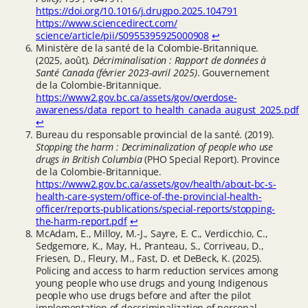
https://doi.org/10.1016/j.drugpo.2025.104791
https://www.sciencedirect.com/
science/article/pii/S0955395925000908
↩︎
Ministère de la santé de la Colombie-Britannique.
(2025, août).
Décriminalisation : Rapport de données à
Santé Canada (février 2023-avril 2025)
. Gouvernement
de la Colombie-Britannique.
https://www2.gov.bc.ca/assets/gov/overdose-
awareness/data_report_to_health_canada_august_2025.pdf
↩︎
Bureau du responsable provincial de la santé. (2019).
Stopping the harm : Decriminalization of people who use
drugs in British Columbia
(PHO Special Report). Province
de la Colombie-Britannique.
https://www2.gov.bc.ca/assets/gov/health/about-bc-s-
health-care-system/office-of-the-provincial-health-
officer/reports-publications/special-reports/stopping-
the-harm-report.pdf
↩︎
McAdam, E., Milloy, M.-J., Sayre, E. C., Verdicchio, C.,
Sedgemore, K., May, H., Pranteau, S., Corriveau, D.,
Friesen, D., Fleury, M., Fast, D. et DeBeck, K. (2025).
Policing and access to harm reduction services among
young people who use drugs and young Indigenous
people who use drugs before and after the pilot
implementation of deccriminalization of personal