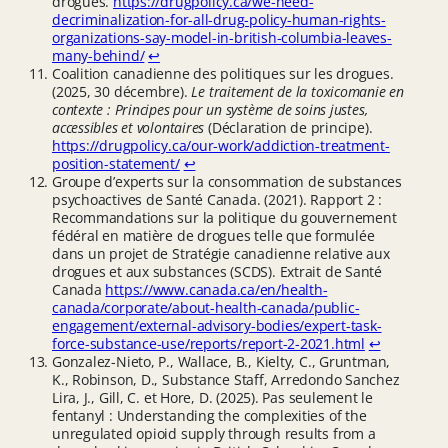
drogues.
https://drugpolicy.ca/we-need-
decriminalization-for-all-drug-policy-human-rights-
organizations-say-model-in-british-columbia-leaves-
many-behind/
↩︎
Coalition canadienne des politiques sur les drogues.
(2025, 30 décembre).
Le traitement de la toxicomanie en
contexte : Principes pour un système de soins justes,
accessibles et volontaires
(Déclaration de principe).
https://drugpolicy.ca/our-work/addiction-treatment-
position-statement/
↩︎
Groupe d’experts sur la consommation de substances
psychoactives de Santé Canada. (2021). Rapport 2 :
Recommandations sur la politique du gouvernement
fédéral en matière de drogues telle que formulée
dans un projet de Stratégie canadienne relative aux
drogues et aux substances (SCDS). Extrait de Santé
Canada
https://www.canada.ca/en/health-
canada/corporate/about-health-canada/public-
engagement/external-advisory-bodies/expert-task-
force-substance-use/reports/report-2-2021.html
↩︎
Gonzalez-Nieto, P., Wallace, B., Kielty, C., Gruntman,
K., Robinson, D., Substance Staff, Arredondo Sanchez
Lira, J., Gill, C. et Hore, D. (2025). Pas seulement le
fentanyl : Understanding the complexities of the
unregulated opioid supply through results from a