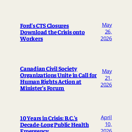
May
Ford’s CTS Closures
Download the Crisis onto
26,
Workers
2026
Canadian Civil Society
May
Organizations Unite in Call for
21,
Human Rights Action at
2026
Minister’s Forum
April
10 Years in Crisis: B.C.’s
Decade-Long Public Health
10,
Emergency
2026