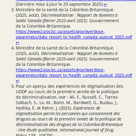
(Dernière mise à jour le 29 septembre 2025)
↩︎
Ministère de la santé de la Colombie-Britannique.
(2025, août).
Décriminalisation : Rapport de données à
Santé Canada (février 2023-avril 2025)
. Gouvernement
de la Colombie-Britannique.
https://www2.gov.bc.ca/assets/gov/overdose-
awareness/data_report_to_health_canada_august_2025.pdf
↩︎
Ministère de la santé de la Colombie-Britannique.
(2025, août).
Décriminalisation : Rapport de données à
Santé Canada (février 2023-avril 2025)
. Gouvernement
de la Colombie-Britannique.
https://www2.gov.bc.ca/assets/gov/overdose-
awareness/data_report_to_health_canada_august_2025.pdf
↩︎
Pour un aperçu des expériences de stigmatisation des
UDDP au cours de la première année de la politique
de décriminalisation, voir : Ali, F., Russell, C., Torres-
Salbach, S., Lo, M., Bonn, M., Bardwell, G., Budau, J.,
Hyshka, E. et Rehm, J. (2025).
Expériences de
stigmatisation parmi les personnes qui consomment des
drogues au cours de la première année de la politique de
décriminalisation des drogues de la Colombie-Britannique
: Une étude qualitative. International Journal of Drug
Policy, 139
, 104791.