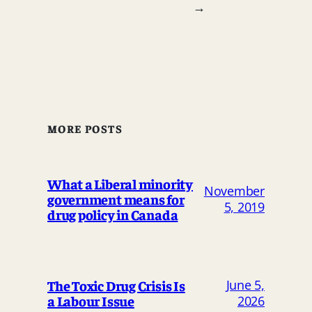
→
MORE POSTS
What a Liberal minority
November
government means for
5, 2019
drug policy in Canada
The Toxic Drug Crisis Is
June 5,
a Labour Issue
2026